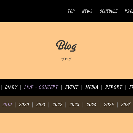
TOP
NEWS
SCHEDULE
PRO
ブログ
DIARY
LIVE・CONCERT
EVENT
MEDIA
REPORT
E
|
|
|
|
|
|
2019
2020
2021
2022
2023
2024
2025
2026
|
|
|
|
|
|
|