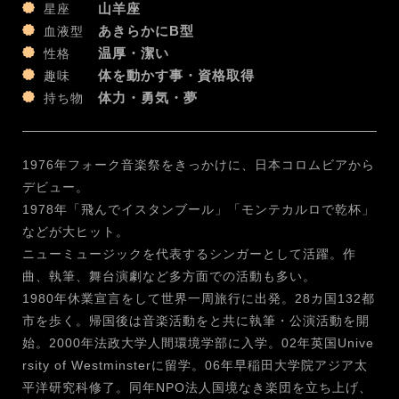
山羊座
星座
あきらかにB型
血液型
温厚・潔い
性格
体を動かす事・資格取得
趣味
体力・勇気・夢
持ち物
1976年フォーク音楽祭をきっかけに、日本コロムビアから
デビュー。
1978年「飛んでイスタンブール」「モンテカルロで乾杯」
などが大ヒット。
ニューミュージックを代表するシンガーとして活躍。作
曲、執筆、舞台演劇など多方面での活動も多い。
1980年休業宣言をして世界一周旅行に出発。28カ国132都
市を歩く。帰国後は音楽活動をと共に執筆・公演活動を開
始。2000年法政大学人間環境学部に入学。02年英国Unive
rsity of Westminsterに留学。06年早稲田大学院アジア太
平洋研究科修了。同年NPO法人国境なき楽団を立ち上げ、