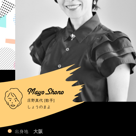
庄野真代 [歌手]
しょうのまよ
大阪
出身地