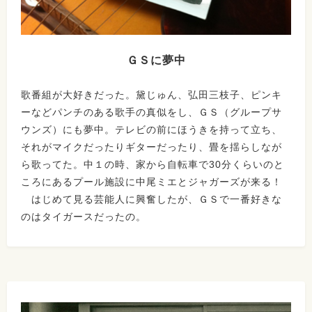
ＧＳに夢中
歌番組が大好きだった。黛じゅん、弘田三枝子、ピンキ
ーなどパンチのある歌手の真似をし、ＧＳ（グループサ
ウンズ）にも夢中。テレビの前にほうきを持って立ち、
それがマイクだったりギターだったり、畳を揺らしなが
ら歌ってた。中１の時、家から自転車で30分くらいのと
ころにあるプール施設に中尾ミエとジャガーズが来る！
はじめて見る芸能人に興奮したが、ＧＳで一番好きな
のはタイガースだったの。