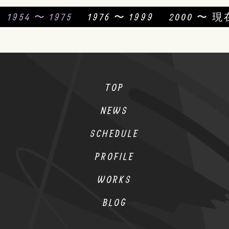
1954 〜 1975
1976 〜 1999
2000 〜 現
TOP
NEWS
SCHEDULE
PROFILE
WORKS
BLOG