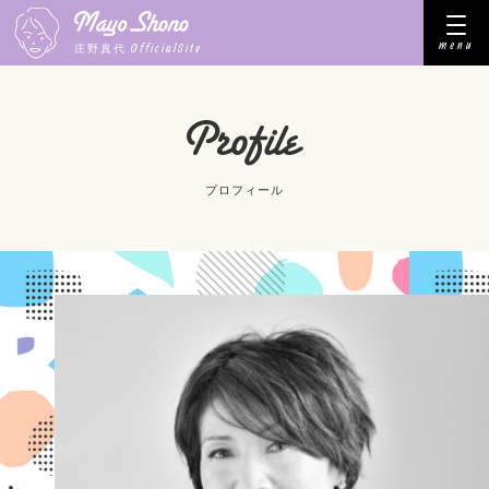
menu
OfficialSite
庄野真代
プロフィール