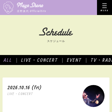
menu
OfficialSite
庄野真代
スケジュール
ALL
LIVE・CONCERT
EVENT
TV・RAD
|
|
|
2026.10.16 (fri)
LIVE・CONCERT