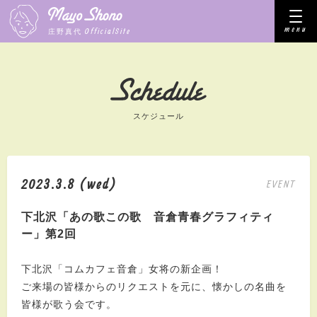
menu
OfficialSite
庄野真代
スケジュール
2023.3.8 (wed)
EVENT
下北沢「あの歌この歌 音倉青春グラフィティ
ー」第2回
下北沢「コムカフェ音倉」女将の新企画！
ご来場の皆様からのリクエストを元に、懐かしの名曲を
皆様が歌う会です。