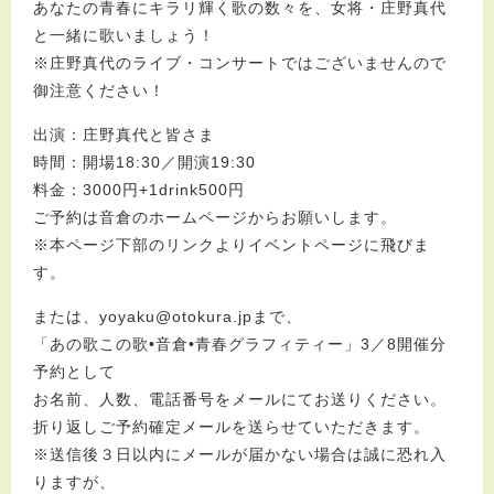
あなたの青春にキラリ輝く歌の数々を、女将・庄野真代
と一緒に歌いましょう！
※庄野真代のライブ・コンサートではございませんので
御注意ください！
出演：庄野真代と皆さま
時間：開場18:30／開演19:30
料金：3000円+1drink500円
ご予約は音倉のホームページからお願いします。
※本ページ下部のリンクよりイベントページに飛びま
す。
または、yoyaku@otokura.jpまで、
「あの歌この歌•音倉•青春グラフィティー」3／8開催分
予約として
お名前、人数、電話番号をメールにてお送りください。
折り返しご予約確定メールを送らせていただきます。
※送信後３日以内にメールが届かない場合は誠に恐れ入
りますが、