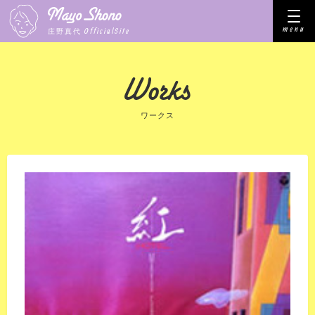
menu
OfficialSite
庄野真代
ワークス