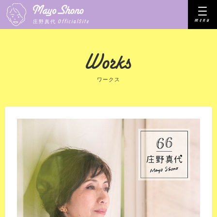
menu
OfficialSite
庄野真代
ワークス