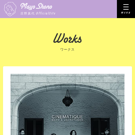
menu
OfficialSite
庄野真代
ワークス