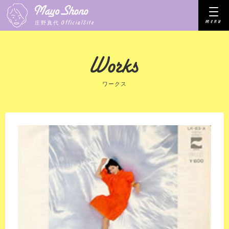
menu
OfficialSite
庄野真代
ワークス