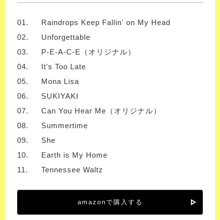
01.
Raindrops Keep Fallin' on My Head
02.
Unforgettable
03.
P-E-A-C-E（オリジナル）
04.
It's Too Late
05.
Mona Lisa
06.
SUKIYAKI
07.
Can You Hear Me（オリジナル）
08.
Summertime
09.
She
10.
Earth is My Home
11.
Tennessee Waltz
amazonで購入する