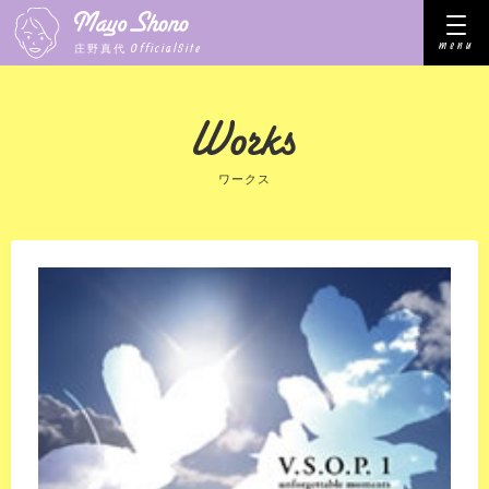
menu
OfficialSite
庄野真代
ワークス