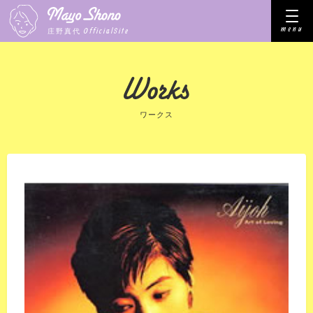
menu
OfficialSite
庄野真代
ワークス