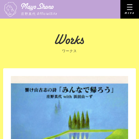
menu
OfficialSite
庄野真代
ワークス