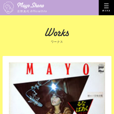
menu
OfficialSite
庄野真代
ワークス