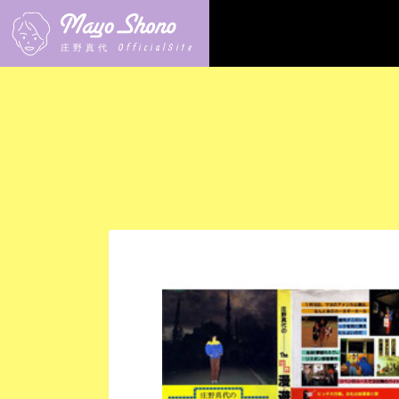
OfficialSite
庄野真代