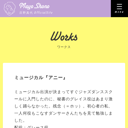
menu
OfficialSite
庄野真代
ワークス
ミュージカル『アニー』
ミュージカル出演が決まってすぐジャズダンススク
ールに入門したのに、秘書のグレイス役はあまり激
しく踊らなかった。残念（＝ホッ）。初心者の私、
一人何役もこなすダンサーさんたちを見て勉強しま
した。
配役：グレース役